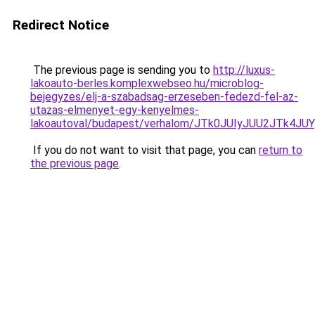
Redirect Notice
The previous page is sending you to
http://luxus-
lakoauto-berles.komplexwebseo.hu/microblog-
bejegyzes/elj-a-szabadsag-erzeseben-fedezd-fel-az-
utazas-elmenyet-egy-kenyelmes-
lakoautoval/budapest/verhalom/JTk0JUIyJUU2JTk
If you do not want to visit that page, you can
return to
the previous page
.