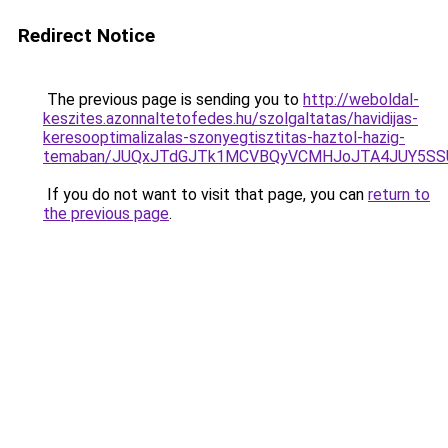
Redirect Notice
The previous page is sending you to
http://weboldal-
keszites.azonnaltetofedes.hu/szolgaltatas/havidijas-
keresooptimalizalas-szonyegtisztitas-haztol-hazig-
temaban/JUQxJTdGJTk1MCVBQyVCMHJoJTA4JUY5S
If you do not want to visit that page, you can
return to
the previous page
.