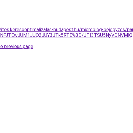
zites.keresooptimalizalas-budapest.hu/microblog-bejegyzes/pan
JUNFJTEwJUM1JUQ2JUY3JTk5RTE%3D/JTI3TSU5NyVDNVMlQ
he previous page
.