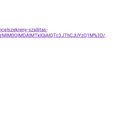
celszekreny-szallitas-
zMlM0QlMDAlMTklQjAlQTc3JThCJUYzQ1M%3D/
.