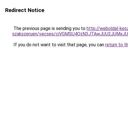
Redirect Notice
The previous page is sending you to
http://weboldal-kes
szakszeruen/vecses/ciVGMSU4QzN3JTAwJUU2JUMx
If you do not want to visit that page, you can
return to t