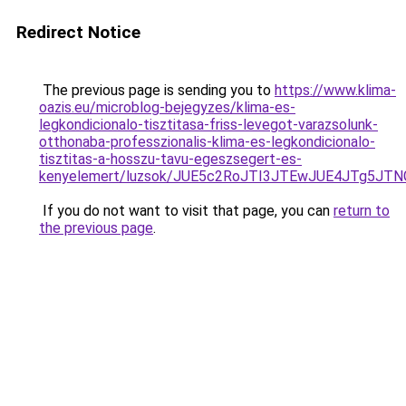
Redirect Notice
The previous page is sending you to
https://www.klima-
oazis.eu/microblog-bejegyzes/klima-es-
legkondicionalo-tisztitasa-friss-levegot-varazsolunk-
otthonaba-professzionalis-klima-es-legkondicionalo-
tisztitas-a-hosszu-tavu-egeszsegert-es-
kenyelemert/luzsok/JUE5c2RoJTI3JTEwJUE4JTg5J
If you do not want to visit that page, you can
return to
the previous page
.