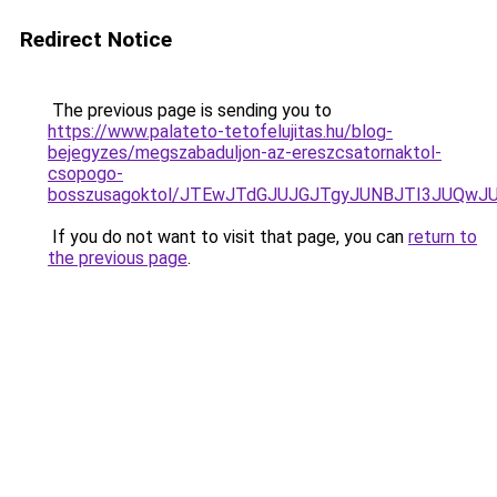
Redirect Notice
The previous page is sending you to
https://www.palateto-tetofelujitas.hu/blog-
bejegyzes/megszabaduljon-az-ereszcsatornaktol-
csopogo-
bosszusagoktol/JTEwJTdGJUJGJTgyJUNBJTI3JUQwJ
If you do not want to visit that page, you can
return to
the previous page
.