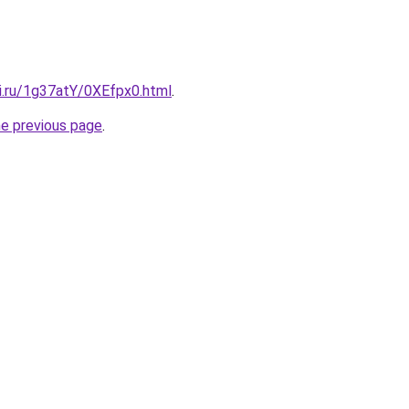
ki.ru/1g37atY/0XEfpx0.html
.
he previous page
.