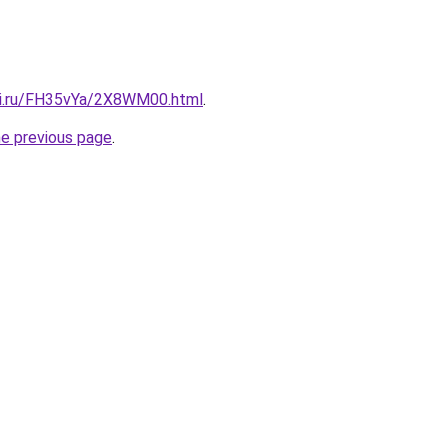
tki.ru/FH35vYa/2X8WM00.html
.
he previous page
.